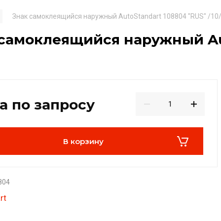
Знак самоклеящийся наружный AutoStandart 108804 "RUS" /10
самоклеящийся наружный Aut
а по запросу
В корзину
804
rt