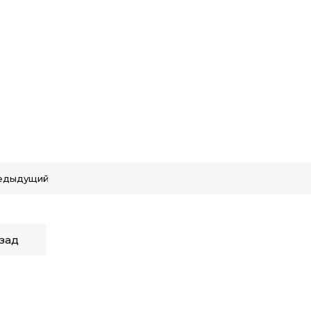
едыдущий
зад