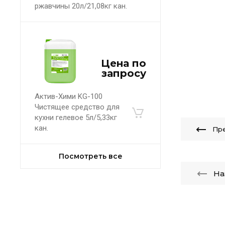
ржавчины 20л/21,08кг кан.
Цена по
запросу
Актив-Хими KG-100
Чистящее средство для
кухни гелевое 5л/5,33кг
кан.
Пр
Посмотреть все
На
Статьи