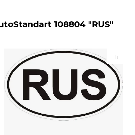
/
oStandart 108804 "RUS"