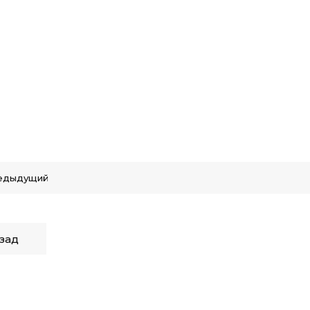
едыдущий
зад