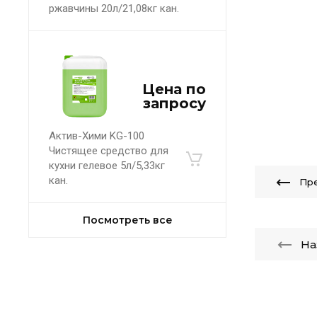
ржавчины 20л/21,08кг кан.
Цена по
запросу
Актив-Хими KG-100
Чистящее средство для
кухни гелевое 5л/5,33кг
кан.
Пр
Посмотреть все
На
Статьи