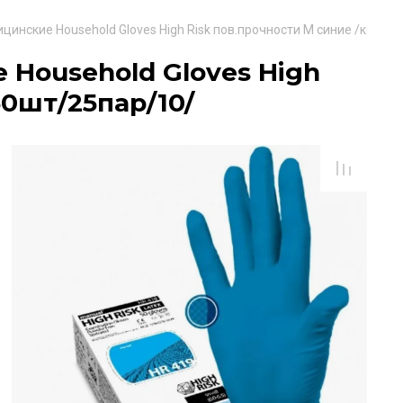
инские Household Gloves High Risk пов.прочности М синие /кор..5
Household Gloves High
50шт/25пар/10/