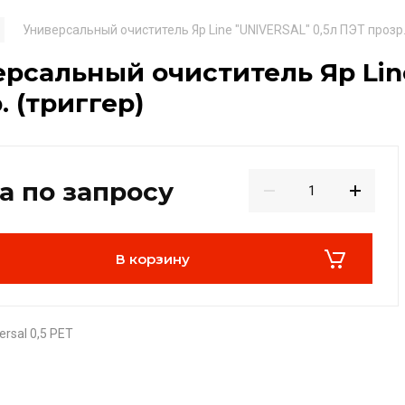
Универсальный очиститель Яр Line "UNIVERSAL" 0,5л ПЭТ прозр.
рсальный очиститель Яр Lin
. (триггер)
а по запросу
В корзину
ersal 0,5 PET