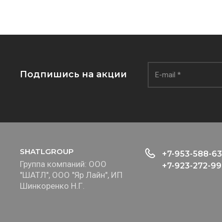
Подпишись на акции
SHATLGROUP
+7-953-588-63
Группа компаний: ООО
+7-923-272-99
"ШАТЛ", ООО "Яр Лайн", ИП
Шинкоренко Н.Г.