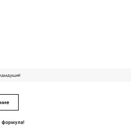
едыдущий
ние
 формула!