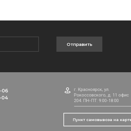
Отправить
г. Красноярск, ул.
-06
Рокоссовского, д. 11 офис
-04
204. ПН-ПТ: 9:00-18:00
Пункт самовывоза на карт